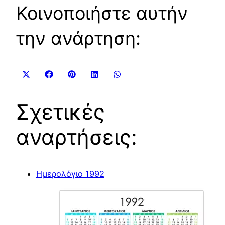
Κοινοποιήστε αυτήν
την ανάρτηση:
Share
Share
Share
Share
Share
X
Facebook
Pinterest
LinkedIn
WhatsApp
on
on
on
on
on
(Twitter)
Σχετικές
αναρτήσεις:
Ημερολόγιο 1992