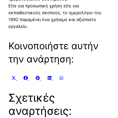
Είτε για προσωπική χρήση είτε για
εκπαιδευτικούς σκοπούς, το ημερολόγιο του
1992 παραμένει ένα χρήσιμο και αξιόπιστο
εργαλείο.
Κοινοποιήστε αυτήν
την ανάρτηση:
Share
Share
Share
Share
Share
X
Facebook
Pinterest
LinkedIn
WhatsApp
on
on
on
on
on
(Twitter)
Σχετικές
αναρτήσεις: