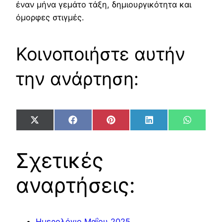
έναν μήνα γεμάτο τάξη, δημιουργικότητα και
όμορφες στιγμές.
Κοινοποιήστε αυτήν
την ανάρτηση:
Share
Share
Share
Share
Share
X
Facebook
Pinterest
LinkedIn
WhatsA
on
on
on
on
on
(Twitter)
Σχετικές
αναρτήσεις:
Ημερολόγιο Μαΐου 2025