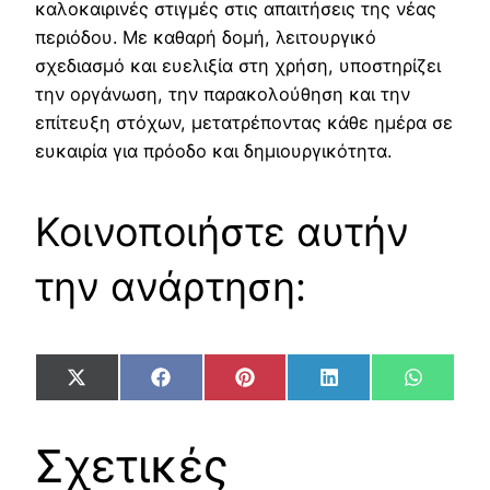
καλοκαιρινές στιγμές στις απαιτήσεις της νέας
περιόδου. Με καθαρή δομή, λειτουργικό
σχεδιασμό και ευελιξία στη χρήση, υποστηρίζει
την οργάνωση, την παρακολούθηση και την
επίτευξη στόχων, μετατρέποντας κάθε ημέρα σε
ευκαιρία για πρόοδο και δημιουργικότητα.
Κοινοποιήστε αυτήν
την ανάρτηση:
Share
Share
Share
Share
Share
X
Facebook
Pinterest
LinkedIn
WhatsA
on
on
on
on
on
(Twitter)
Σχετικές