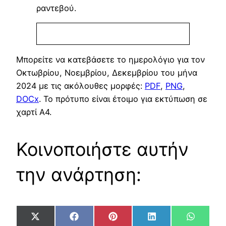
ραντεβού.
Μπορείτε να κατεβάσετε το ημερολόγιο για τον
Οκτωβρίου, Νοεμβρίου, Δεκεμβρίου του μήνα
2024 με τις ακόλουθες μορφές:
PDF
,
PNG
,
DOCx
. Το πρότυπο είναι έτοιμο για εκτύπωση σε
χαρτί Α4.
Κοινοποιήστε αυτήν
την ανάρτηση:
Share
Share
Share
Share
Share
X
Facebook
Pinterest
LinkedIn
WhatsA