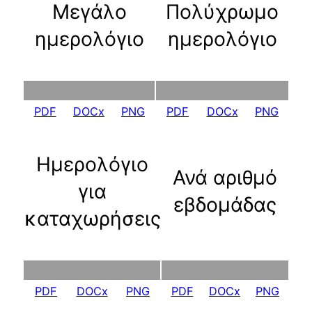
Μεγάλο
Πολύχρωμο
ημερολόγιο
ημερολόγιο
PDF
DOCx
PNG
PDF
DOCx
PNG
Ημερολόγιο
Ανά αριθμό
για
εβδομάδας
καταχωρήσεις
PDF
DOCx
PNG
PDF
DOCx
PNG