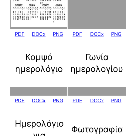
PDF
DOCx
PNG
PDF
DOCx
PNG
Κομψό
Γωνία
ημερολόγιο
ημερολογίου
PDF
DOCx
PNG
PDF
DOCx
PNG
Ημερολόγιο
Φωτογραφία
για