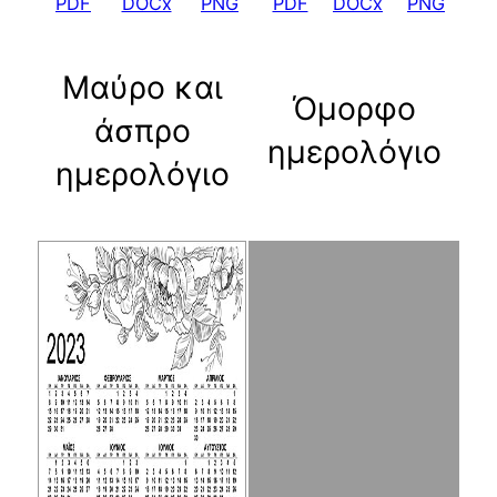
PDF
DOCx
PNG
PDF
DOCx
PNG
Μαύρο και
Όμορφο
άσπρο
ημερολόγιο
ημερολόγιο