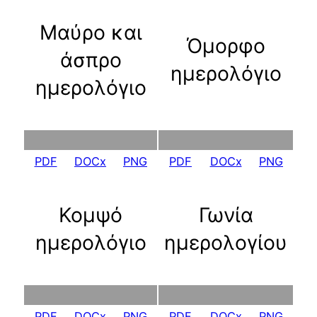
Μαύρο και
Όμορφο
άσπρο
ημερολόγιο
ημερολόγιο
PDF
DOCx
PNG
PDF
DOCx
PNG
Κομψό
Γωνία
ημερολόγιο
ημερολογίου
PDF
DOCx
PNG
PDF
DOCx
PNG